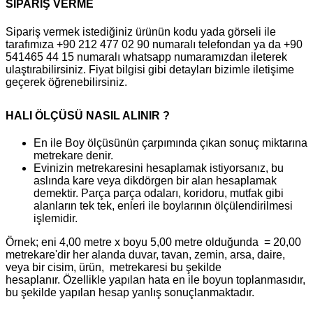
SİPARİŞ VERME
Sipariş vermek istediğiniz ürünün kodu yada görseli ile
tarafımıza +90 212 477 02 90 numaralı telefondan ya da +90
541465 44 15 numaralı whatsapp numaramızdan ileterek
ulaştırabilirsiniz. Fiyat bilgisi gibi detayları bizimle iletişime
geçerek öğrenebilirsiniz.
HALI ÖLÇÜSÜ NASIL ALINIR ?
En ile Boy ölçüsünün çarpımında çıkan sonuç miktarına
metrekare denir.
Evinizin metrekaresini hesaplamak istiyorsanız, bu
aslında kare veya dikdörgen bir alan hesaplamak
demektir. Parça parça odaları, koridoru, mutfak gibi
alanların tek tek, enleri ile boylarının ölçülendirilmesi
işlemidir.
Örnek; eni 4,00 metre x boyu 5,00 metre olduğunda = 20,00
metrekare'dir her alanda duvar, tavan, zemin, arsa, daire,
veya bir cisim, ürün, metrekaresi bu şekilde
hesaplanır. Özellikle yapılan hata en ile boyun toplanmasıdır,
bu şekilde yapılan hesap yanlış sonuçlanmaktadır.