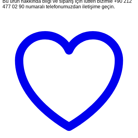
Bu ürün hakkında bilgi ve sipariş için lütfen bizimle +90 212
477 02 90 numaralı telefonumuzdan iletişime geçin.