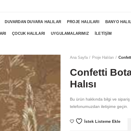
NGS...
DUVARDAN DUVARA HALILAR
PROJE HALILARI
BANYO HALI
ARI
ÇOCUK HALILARI
UYGULAMALARIMIZ
İLETIŞIM
Ana Sayfa
Proje Halıları
Confett
Confetti Bota
Halısı
Bu ürün hakkında bilgi ve sipariş
telefonumuzdan iletişime geçin.
İstek Listeme Ekle