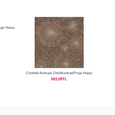
oje Halısı
Confett
Confetti Animals Otel/Kontrat/Proje Halısı
503,09
TL