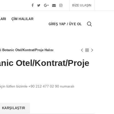
BİZE ULAŞIN
LARI
ÇIM HALILAR
GIRIŞ YAP / ÜYE OL
i Botanic Otel/Kontrat/Proje Halısı
nic Otel/Kontrat/Proje
 için lütfen bizimle +90 212 477 02 90 numaralı
KARŞILAŞTIR