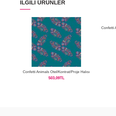
İLGILI ÜRÜNLER
Confetti 
Confetti Animals Otel/Kontrat/Proje Halısı
503,09
TL