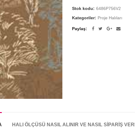
Stok kodu:
6486P756V2
Kategoriler:
Proje Halıları
Paylaş
A
HALI ÖLÇÜSÜ NASIL ALINIR VE NASIL SIPARIŞ VER