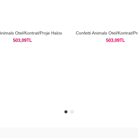
Animals Otel/Kontrat/Proje Halısı
Confetti Animals Otel/Kontrat/Pr
503,09
TL
503,09
TL