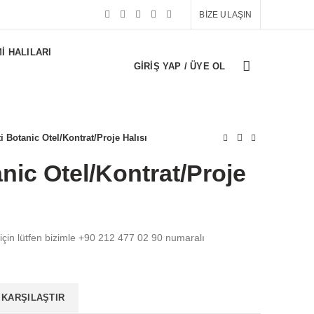
BİZE ULAŞIN
I HALILARI
GIRIŞ YAP / ÜYE OL
i Botanic Otel/Kontrat/Proje Halısı
nic Otel/Kontrat/Proje
 için lütfen bizimle +90 212 477 02 90 numaralı
KARŞILAŞTIR