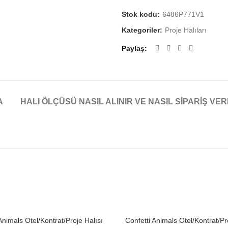
Stok kodu:
6486P771V1
Kategoriler:
Proje Halıları
Paylaş
A
HALI ÖLÇÜSÜ NASIL ALINIR VE NASIL SIPARIŞ VER
Animals Otel/Kontrat/Proje Halısı
Confetti Animals Otel/Kontrat/Pr