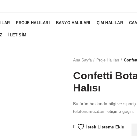
NGS...
ILAR
PROJE HALILARI
BANYO HALILARI
ÇIM HALILAR
CAM
Z
İLETIŞIM
Ana Sayfa
Proje Halıları
Confett
Confetti Bota
Halısı
Bu ürün hakkında bilgi ve sipariş
telefonumuzdan iletişime geçin.
İstek Listeme Ekle