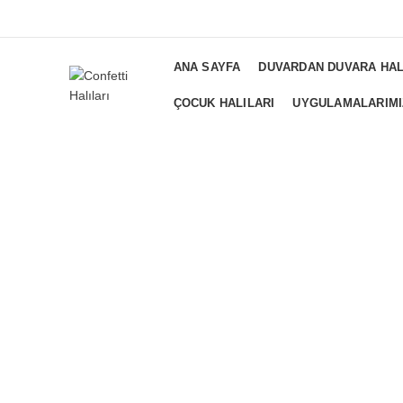
ADD ANYTHING HERE OR JUST REMOVE IT FROM THEME SETTI
ANA SAYFA
DUVARDAN DUVARA HAL
ÇOCUK HALILARI
UYGULAMALARIMI
Büyütmek için tıklayın