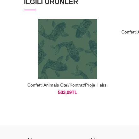
İLGILI ÜRÜNLER
Confetti 
Confetti Animals Otel/Kontrat/Proje Halısı
503,09
TL