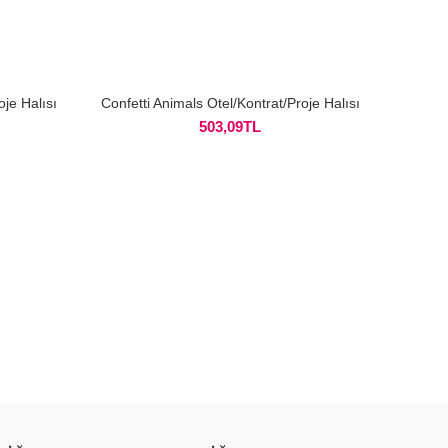
oje Halısı
Confetti Animals Otel/Kontrat/Proje Halısı
Confett
503,09
TL