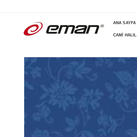
ADD ANYTHING HERE OR JUST REMOVE IT FROM THEME SETTI
ANA SAYFA
CAMI HALIL