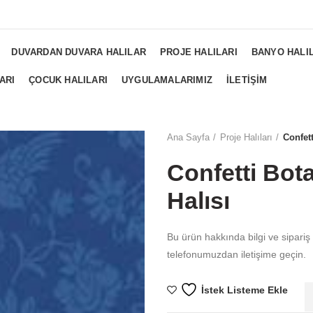
NGS...
DUVARDAN DUVARA HALILAR
PROJE HALILARI
BANYO HALI
ARI
ÇOCUK HALILARI
UYGULAMALARIMIZ
İLETIŞIM
Ana Sayfa
Proje Halıları
Confett
Confetti Bota
Halısı
Bu ürün hakkında bilgi ve sipariş
telefonumuzdan iletişime geçin.
İstek Listeme Ekle