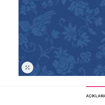
Büyütmek için tıklayın
AÇIKLAM