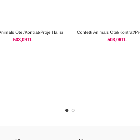
Animals Otel/Kontrat/Proje Halısı
Confetti Animals Otel/Kontrat/Pr
503,09
TL
503,09
TL