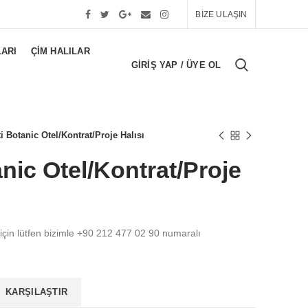
BİZE ULAŞIN
LARI
ÇIM HALILAR
GIRIŞ YAP / ÜYE OL
i Botanic Otel/Kontrat/Proje Halısı
nic Otel/Kontrat/Proje
 için lütfen bizimle +90 212 477 02 90 numaralı
KARŞILAŞTIR