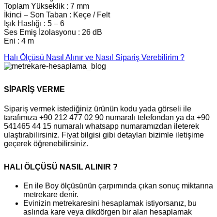
Toplam Yükseklik : 7 mm
İkinci – Son Taban : Keçe / Felt
Işık Haslığı : 5 – 6
Ses Emiş İzolasyonu : 26 dB
Eni : 4 m
Halı Ölçüsü Nasıl Alınır ve Nasıl Sipariş Verebilirim ?
SİPARİŞ VERME
Sipariş vermek istediğiniz ürünün kodu yada görseli ile
tarafımıza +90 212 477 02 90 numaralı telefondan ya da +90
541465 44 15 numaralı whatsapp numaramızdan ileterek
ulaştırabilirsiniz. Fiyat bilgisi gibi detayları bizimle iletişime
geçerek öğrenebilirsiniz.
HALI ÖLÇÜSÜ NASIL ALINIR ?
En ile Boy ölçüsünün çarpımında çıkan sonuç miktarına
metrekare denir.
Evinizin metrekaresini hesaplamak istiyorsanız, bu
aslında kare veya dikdörgen bir alan hesaplamak