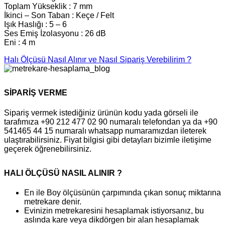
Toplam Yükseklik : 7 mm
İkinci – Son Taban : Keçe / Felt
Işık Haslığı : 5 – 6
Ses Emiş İzolasyonu : 26 dB
Eni : 4 m
Halı Ölçüsü Nasıl Alınır ve Nasıl Sipariş Verebilirim ?
SİPARİŞ VERME
Sipariş vermek istediğiniz ürünün kodu yada görseli ile
tarafımıza +90 212 477 02 90 numaralı telefondan ya da +90
541465 44 15 numaralı whatsapp numaramızdan ileterek
ulaştırabilirsiniz. Fiyat bilgisi gibi detayları bizimle iletişime
geçerek öğrenebilirsiniz.
HALI ÖLÇÜSÜ NASIL ALINIR ?
En ile Boy ölçüsünün çarpımında çıkan sonuç miktarına
metrekare denir.
Evinizin metrekaresini hesaplamak istiyorsanız, bu
aslında kare veya dikdörgen bir alan hesaplamak