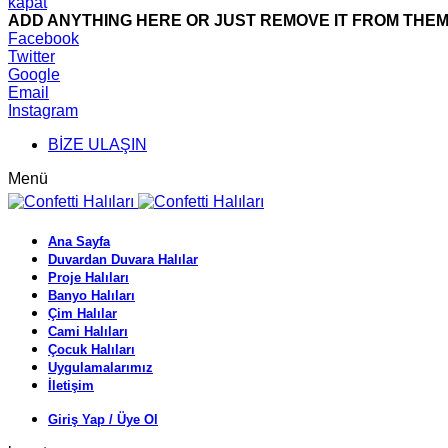
kapat
ADD ANYTHING HERE OR JUST REMOVE IT FROM THEME
Facebook
Twitter
Google
Email
Instagram
BİZE ULAŞIN
Menü
Ana Sayfa
Duvardan Duvara Halılar
Proje Halıları
Banyo Halıları
Çim Halılar
Cami Halıları
Çocuk Halıları
Uygulamalarımız
İletişim
Giriş Yap / Üye Ol