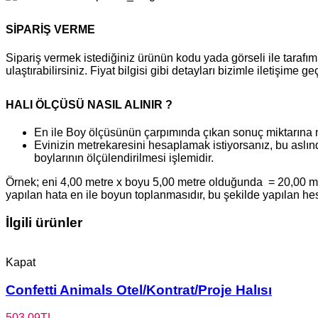
SİPARİŞ VERME
Sipariş vermek istediğiniz ürünün kodu yada görseli ile tara
ulaştırabilirsiniz. Fiyat bilgisi gibi detayları bizimle iletişime g
HALI ÖLÇÜSÜ NASIL ALINIR ?
En ile Boy ölçüsünün çarpımında çıkan sonuç miktarına 
Evinizin metrekaresini hesaplamak istiyorsanız, bu aslınd
boylarının ölçülendirilmesi işlemidir.
Örnek; eni 4,00 metre x boyu 5,00 metre olduğunda = 20,00 metr
yapılan hata en ile boyun toplanmasıdır, bu şekilde yapılan h
İlgili ürünler
Kapat
Confetti Animals Otel/Kontrat/Proje Halısı
503,09
TL