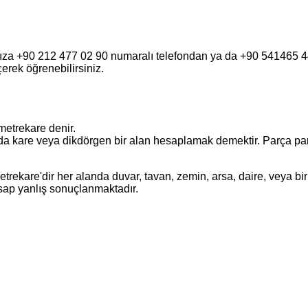
fımıza +90 212 477 02 90 numaralı telefondan ya da +90 541465
eçerek öğrenebilirsiniz.
metrekare denir.
a kare veya dikdörgen bir alan hesaplamak demektir. Parça parça o
ekare'dir her alanda duvar, tavan, zemin, arsa, daire, veya bir 
esap yanlış sonuçlanmaktadır.