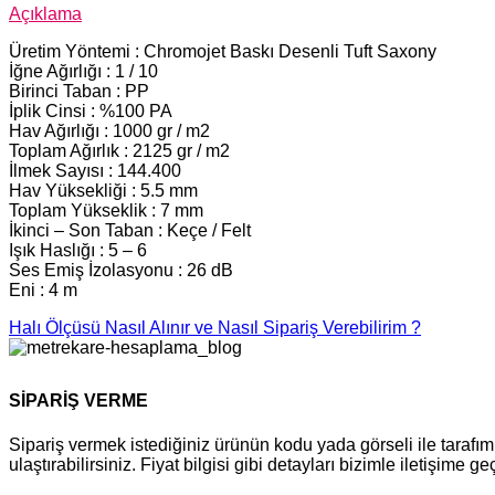
Açıklama
Üretim Yöntemi : Chromojet Baskı Desenli Tuft Saxony
İğne Ağırlığı : 1 / 10
Birinci Taban : PP
İplik Cinsi : %100 PA
Hav Ağırlığı : 1000 gr / m2
Toplam Ağırlık : 2125 gr / m2
İlmek Sayısı : 144.400
Hav Yüksekliği : 5.5 mm
Toplam Yükseklik : 7 mm
İkinci – Son Taban : Keçe / Felt
Işık Haslığı : 5 – 6
Ses Emiş İzolasyonu : 26 dB
Eni : 4 m
Halı Ölçüsü Nasıl Alınır ve Nasıl Sipariş Verebilirim ?
SİPARİŞ VERME
Sipariş vermek istediğiniz ürünün kodu yada görseli ile tara
ulaştırabilirsiniz. Fiyat bilgisi gibi detayları bizimle iletişime g