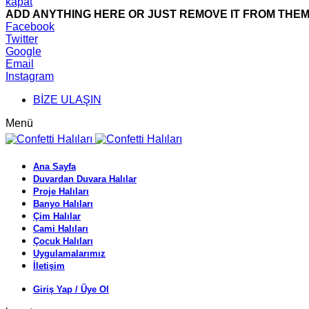
kapat
ADD ANYTHING HERE OR JUST REMOVE IT FROM THEME
Facebook
Twitter
Google
Email
Instagram
BİZE ULAŞIN
Menü
Ana Sayfa
Duvardan Duvara Halılar
Proje Halıları
Banyo Halıları
Çim Halılar
Cami Halıları
Çocuk Halıları
Uygulamalarımız
İletişim
Giriş Yap / Üye Ol