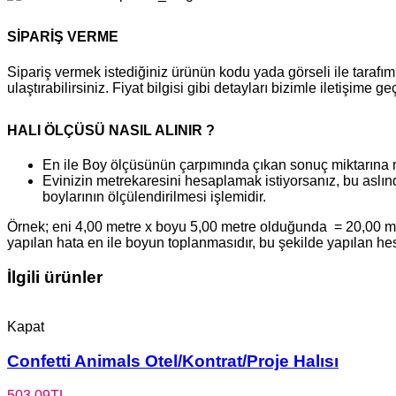
SİPARİŞ VERME
Sipariş vermek istediğiniz ürünün kodu yada görseli ile tara
ulaştırabilirsiniz. Fiyat bilgisi gibi detayları bizimle iletişime g
HALI ÖLÇÜSÜ NASIL ALINIR ?
En ile Boy ölçüsünün çarpımında çıkan sonuç miktarına 
Evinizin metrekaresini hesaplamak istiyorsanız, bu aslınd
boylarının ölçülendirilmesi işlemidir.
Örnek; eni 4,00 metre x boyu 5,00 metre olduğunda = 20,00 metr
yapılan hata en ile boyun toplanmasıdır, bu şekilde yapılan h
İlgili ürünler
Kapat
Confetti Animals Otel/Kontrat/Proje Halısı
503,09
TL