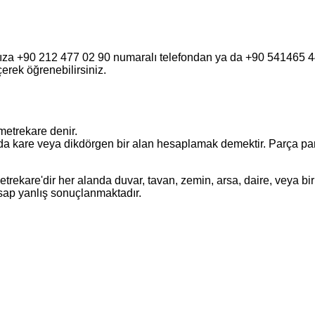
fımıza +90 212 477 02 90 numaralı telefondan ya da +90 541465
eçerek öğrenebilirsiniz.
metrekare denir.
a kare veya dikdörgen bir alan hesaplamak demektir. Parça parça o
ekare'dir her alanda duvar, tavan, zemin, arsa, daire, veya bir 
esap yanlış sonuçlanmaktadır.