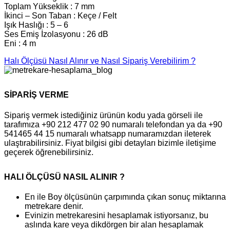
Toplam Yükseklik : 7 mm
İkinci – Son Taban : Keçe / Felt
Işık Haslığı : 5 – 6
Ses Emiş İzolasyonu : 26 dB
Eni : 4 m
Halı Ölçüsü Nasıl Alınır ve Nasıl Sipariş Verebilirim ?
SİPARİŞ VERME
Sipariş vermek istediğiniz ürünün kodu yada görseli ile
tarafımıza +90 212 477 02 90 numaralı telefondan ya da +90
541465 44 15 numaralı whatsapp numaramızdan ileterek
ulaştırabilirsiniz. Fiyat bilgisi gibi detayları bizimle iletişime
geçerek öğrenebilirsiniz.
HALI ÖLÇÜSÜ NASIL ALINIR ?
En ile Boy ölçüsünün çarpımında çıkan sonuç miktarına
metrekare denir.
Evinizin metrekaresini hesaplamak istiyorsanız, bu
aslında kare veya dikdörgen bir alan hesaplamak