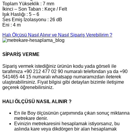
Toplam Yükseklik : 7 mm
İkinci – Son Taban : Keçe / Felt
Işık Haslığı : 5 – 6
Ses Emiş İzolasyonu : 26 dB
Eni : 4 m
Halı Ölçüsü Nasıl Alınır ve Nasıl Sipariş Verebilirim ?
SİPARİŞ VERME
Sipariş vermek istediğiniz ürünün kodu yada görseli ile
tarafımıza +90 212 477 02 90 numaralı telefondan ya da +90
541465 44 15 numaralı whatsapp numaramızdan ileterek
ulaştırabilirsiniz. Fiyat bilgisi gibi detayları bizimle iletişime
geçerek öğrenebilirsiniz.
HALI ÖLÇÜSÜ NASIL ALINIR ?
En ile Boy ölçüsünün çarpımında çıkan sonuç miktarına
metrekare denir.
Evinizin metrekaresini hesaplamak istiyorsanız, bu
aslında kare veya dikdörgen bir alan hesaplamak