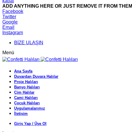
kapat
ADD ANYTHING HERE OR JUST REMOVE IT FROM THEME
Facebook
Twitter
Google
Email
Instagram
BİZE ULAŞIN
Menü
Ana Sayfa
Duvardan Duvara Halılar
Proje Halıları
Banyo Halıları
Çim Halılar
Cami Halıları
Çocuk Halıları
Uygulamalarımız
İletişim
Giriş Yap / Üye Ol