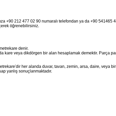
fımıza +90 212 477 02 90 numaralı telefondan ya da +90 541465
eçerek öğrenebilirsiniz.
metrekare denir.
a kare veya dikdörgen bir alan hesaplamak demektir. Parça parça o
ekare'dir her alanda duvar, tavan, zemin, arsa, daire, veya bir 
esap yanlış sonuçlanmaktadır.