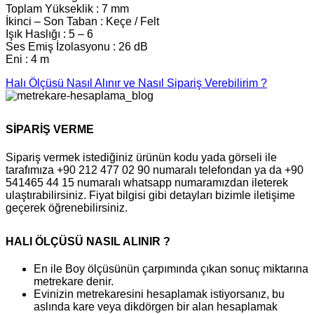
Toplam Yükseklik : 7 mm
İkinci – Son Taban : Keçe / Felt
Işık Haslığı : 5 – 6
Ses Emiş İzolasyonu : 26 dB
Eni : 4 m
Halı Ölçüsü Nasıl Alınır ve Nasıl Sipariş Verebilirim ?
SİPARİŞ VERME
Sipariş vermek istediğiniz ürünün kodu yada görseli ile
tarafımıza +90 212 477 02 90 numaralı telefondan ya da +90
541465 44 15 numaralı whatsapp numaramızdan ileterek
ulaştırabilirsiniz. Fiyat bilgisi gibi detayları bizimle iletişime
geçerek öğrenebilirsiniz.
HALI ÖLÇÜSÜ NASIL ALINIR ?
En ile Boy ölçüsünün çarpımında çıkan sonuç miktarına
metrekare denir.
Evinizin metrekaresini hesaplamak istiyorsanız, bu
aslında kare veya dikdörgen bir alan hesaplamak