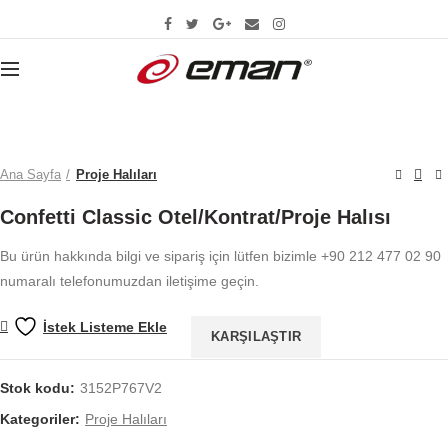
Büyütmek için tıklayın
Ana Sayfa
Proje Halıları
Confetti Classic Otel/Kontrat/Proje Halısı
Bu ürün hakkında bilgi ve sipariş için lütfen bizimle +90 212 477 02 90
numaralı telefonumuzdan iletişime geçin.
İstek Listeme Ekle
KARŞILAŞTIR
Stok kodu:
3152P767V2
Kategoriler:
Proje Halıları