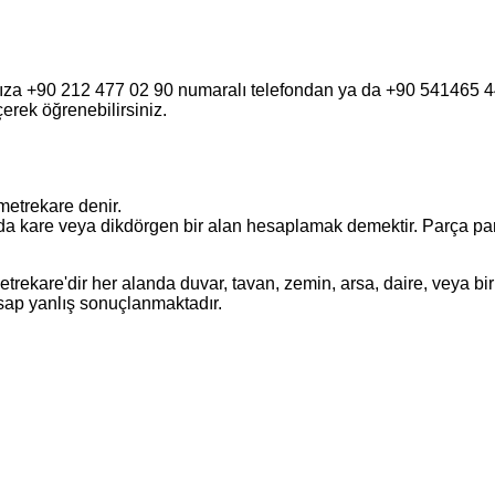
fımıza +90 212 477 02 90 numaralı telefondan ya da +90 541465
eçerek öğrenebilirsiniz.
metrekare denir.
a kare veya dikdörgen bir alan hesaplamak demektir. Parça parça o
ekare'dir her alanda duvar, tavan, zemin, arsa, daire, veya bir 
esap yanlış sonuçlanmaktadır.