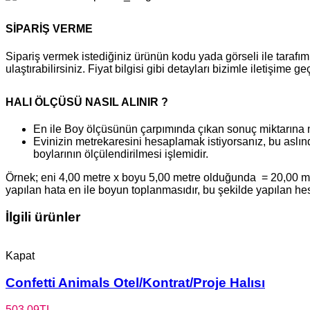
SİPARİŞ VERME
Sipariş vermek istediğiniz ürünün kodu yada görseli ile tara
ulaştırabilirsiniz. Fiyat bilgisi gibi detayları bizimle iletişime g
HALI ÖLÇÜSÜ NASIL ALINIR ?
En ile Boy ölçüsünün çarpımında çıkan sonuç miktarına 
Evinizin metrekaresini hesaplamak istiyorsanız, bu aslınd
boylarının ölçülendirilmesi işlemidir.
Örnek; eni 4,00 metre x boyu 5,00 metre olduğunda = 20,00 metr
yapılan hata en ile boyun toplanmasıdır, bu şekilde yapılan h
İlgili ürünler
Kapat
Confetti Animals Otel/Kontrat/Proje Halısı
503,09
TL