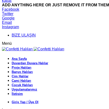
kapat
ADD ANYTHING HERE OR JUST REMOVE IT FROM THEME
Facebook
Twitter
Google
Email
Instagram
BİZE ULAŞIN
Menü
Ana Sayfa
Duvardan Duvara Halılar
Proje Halıları
Banyo Halıları
Çim Halılar
Cami Halıları
Çocuk Halıları
Uygulamalarımız
İletişim
Giriş Yap / Üye Ol