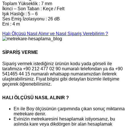
Toplam Yükseklik : 7 mm
İkinci – Son Taban : Keçe / Felt
Işık Haslığı : 5 – 6
Ses Emiş İzolasyonu : 26 dB
Eni : 4 m
Halı Ölçüsü Nasıl Alınır ve Nasıl Sipariş Verebilirim ?
SİPARİŞ VERME
Sipariş vermek istediğiniz ürünün kodu yada görseli ile
tarafımıza +90 212 477 02 90 numaralı telefondan ya da +90
541465 44 15 numaralı whatsapp numaramızdan ileterek
ulaştırabilirsiniz. Fiyat bilgisi gibi detayları bizimle iletişime
geçerek öğrenebilirsiniz.
HALI ÖLÇÜSÜ NASIL ALINIR ?
En ile Boy ölçüsünün çarpımında çıkan sonuç miktarına
metrekare denir.
Evinizin metrekaresini hesaplamak istiyorsanız, bu
aslında kare veya dikdörgen bir alan hesaplamak