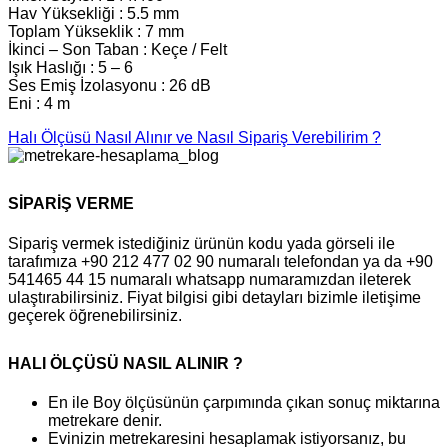
Hav Yüksekliği : 5.5 mm
Toplam Yükseklik : 7 mm
İkinci – Son Taban : Keçe / Felt
Işık Haslığı : 5 – 6
Ses Emiş İzolasyonu : 26 dB
Eni : 4 m
Halı Ölçüsü Nasıl Alınır ve Nasıl Sipariş Verebilirim ?
SİPARİŞ VERME
Sipariş vermek istediğiniz ürünün kodu yada görseli ile
tarafımıza +90 212 477 02 90 numaralı telefondan ya da +90
541465 44 15 numaralı whatsapp numaramızdan ileterek
ulaştırabilirsiniz. Fiyat bilgisi gibi detayları bizimle iletişime
geçerek öğrenebilirsiniz.
HALI ÖLÇÜSÜ NASIL ALINIR ?
En ile Boy ölçüsünün çarpımında çıkan sonuç miktarına
metrekare denir.
Evinizin metrekaresini hesaplamak istiyorsanız, bu