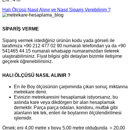
Halı Ölçüsü Nasıl Alınır ve Nasıl Sipariş Verebilirim ?
SİPARİŞ VERME
Sipariş vermek istediğiniz ürünün kodu yada görseli ile
tarafımıza +90 212 477 02 90 numaralı telefondan ya da +90
541465 44 15 numaralı whatsapp numaramızdan ileterek
ulaştırabilirsiniz. Fiyat bilgisi gibi detayları bizimle iletişime
geçerek öğrenebilirsiniz.
HALI ÖLÇÜSÜ NASIL ALINIR ?
En ile Boy ölçüsünün çarpımında çıkan sonuç miktarına
metrekare denir.
Evinizin metrekaresini hesaplamak istiyorsanız, bu
aslında kare veya dikdörgen bir alan hesaplamak
demektir. Parça parça odaları, koridoru, mutfak gibi
alanların tek tek, enleri ile boylarının ölçülendirilmesi
işlemidir.
Örnek; eni 4,00 metre x boyu 5,00 metre olduğunda = 20,00