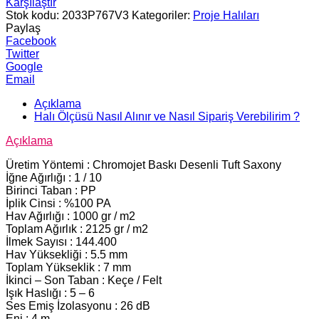
Karşılaştır
Stok kodu:
2033P767V3
Kategoriler:
Proje Halıları
Paylaş
Facebook
Twitter
Google
Email
Açıklama
Halı Ölçüsü Nasıl Alınır ve Nasıl Sipariş Verebilirim ?
Açıklama
Üretim Yöntemi : Chromojet Baskı Desenli Tuft Saxony
İğne Ağırlığı : 1 / 10
Birinci Taban : PP
İplik Cinsi : %100 PA
Hav Ağırlığı : 1000 gr / m2
Toplam Ağırlık : 2125 gr / m2
İlmek Sayısı : 144.400
Hav Yüksekliği : 5.5 mm
Toplam Yükseklik : 7 mm
İkinci – Son Taban : Keçe / Felt
Işık Haslığı : 5 – 6
Ses Emiş İzolasyonu : 26 dB
Eni : 4 m