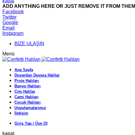
kapat
ADD ANYTHING HERE OR JUST REMOVE IT FROM THEME
Facebook
Twitter
Google
Email
Instagram
BİZE ULAŞIN
Menü
Ana Sayfa
Duvardan Duvara Halılar
Proje Halıları
Banyo Halıları
Çim Halılar
Cami Halıları
Çocuk Halıları
Uygulamalarımız
İletişim
Giriş Yap / Üye Ol
kapat