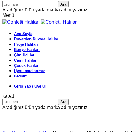
Ara
Aradığınız ürün yada marka adını yazınız.
Menü
Ana Sayfa
Duvardan Duvara Halılar
Proje Halıları
Banyo Halıları
Çim Halılar
Cami Halıları
Çocuk Halıları
Uygulamalarımız
İletişim
Giriş Yap / Üye Ol
kapat
Ara
Aradığınız ürün yada marka adını yazınız.
Büyütmek için tıklayın