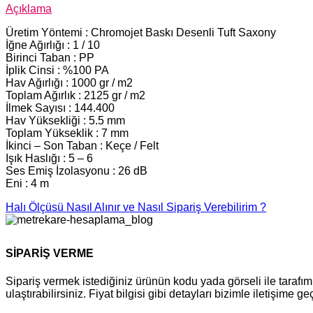
Açıklama
Üretim Yöntemi : Chromojet Baskı Desenli Tuft Saxony
İğne Ağırlığı : 1 / 10
Birinci Taban : PP
İplik Cinsi : %100 PA
Hav Ağırlığı : 1000 gr / m2
Toplam Ağırlık : 2125 gr / m2
İlmek Sayısı : 144.400
Hav Yüksekliği : 5.5 mm
Toplam Yükseklik : 7 mm
İkinci – Son Taban : Keçe / Felt
Işık Haslığı : 5 – 6
Ses Emiş İzolasyonu : 26 dB
Eni : 4 m
Halı Ölçüsü Nasıl Alınır ve Nasıl Sipariş Verebilirim ?
SİPARİŞ VERME
Sipariş vermek istediğiniz ürünün kodu yada görseli ile tara
ulaştırabilirsiniz. Fiyat bilgisi gibi detayları bizimle iletişime g