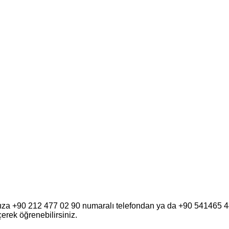
fımıza +90 212 477 02 90 numaralı telefondan ya da +90 541465
eçerek öğrenebilirsiniz.