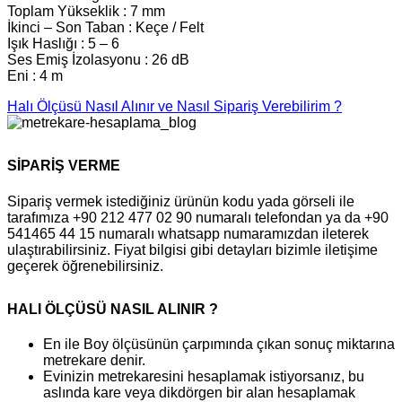
Toplam Yükseklik : 7 mm
İkinci – Son Taban : Keçe / Felt
Işık Haslığı : 5 – 6
Ses Emiş İzolasyonu : 26 dB
Eni : 4 m
Halı Ölçüsü Nasıl Alınır ve Nasıl Sipariş Verebilirim ?
SİPARİŞ VERME
Sipariş vermek istediğiniz ürünün kodu yada görseli ile
tarafımıza +90 212 477 02 90 numaralı telefondan ya da +90
541465 44 15 numaralı whatsapp numaramızdan ileterek
ulaştırabilirsiniz. Fiyat bilgisi gibi detayları bizimle iletişime
geçerek öğrenebilirsiniz.
HALI ÖLÇÜSÜ NASIL ALINIR ?
En ile Boy ölçüsünün çarpımında çıkan sonuç miktarına
metrekare denir.
Evinizin metrekaresini hesaplamak istiyorsanız, bu
aslında kare veya dikdörgen bir alan hesaplamak