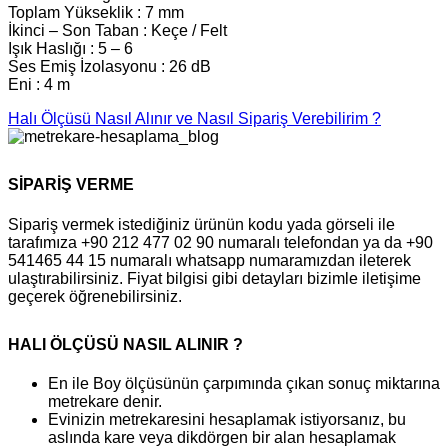
Toplam Yükseklik : 7 mm
İkinci – Son Taban : Keçe / Felt
Işık Haslığı : 5 – 6
Ses Emiş İzolasyonu : 26 dB
Eni : 4 m
Halı Ölçüsü Nasıl Alınır ve Nasıl Sipariş Verebilirim ?
SİPARİŞ VERME
Sipariş vermek istediğiniz ürünün kodu yada görseli ile
tarafımıza +90 212 477 02 90 numaralı telefondan ya da +90
541465 44 15 numaralı whatsapp numaramızdan ileterek
ulaştırabilirsiniz. Fiyat bilgisi gibi detayları bizimle iletişime
geçerek öğrenebilirsiniz.
HALI ÖLÇÜSÜ NASIL ALINIR ?
En ile Boy ölçüsünün çarpımında çıkan sonuç miktarına
metrekare denir.
Evinizin metrekaresini hesaplamak istiyorsanız, bu
aslında kare veya dikdörgen bir alan hesaplamak