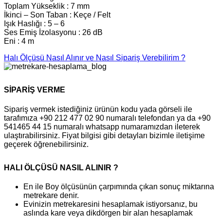
Toplam Yükseklik : 7 mm
İkinci – Son Taban : Keçe / Felt
Işık Haslığı : 5 – 6
Ses Emiş İzolasyonu : 26 dB
Eni : 4 m
Halı Ölçüsü Nasıl Alınır ve Nasıl Sipariş Verebilirim ?
SİPARİŞ VERME
Sipariş vermek istediğiniz ürünün kodu yada görseli ile
tarafımıza +90 212 477 02 90 numaralı telefondan ya da +90
541465 44 15 numaralı whatsapp numaramızdan ileterek
ulaştırabilirsiniz. Fiyat bilgisi gibi detayları bizimle iletişime
geçerek öğrenebilirsiniz.
HALI ÖLÇÜSÜ NASIL ALINIR ?
En ile Boy ölçüsünün çarpımında çıkan sonuç miktarına
metrekare denir.
Evinizin metrekaresini hesaplamak istiyorsanız, bu
aslında kare veya dikdörgen bir alan hesaplamak