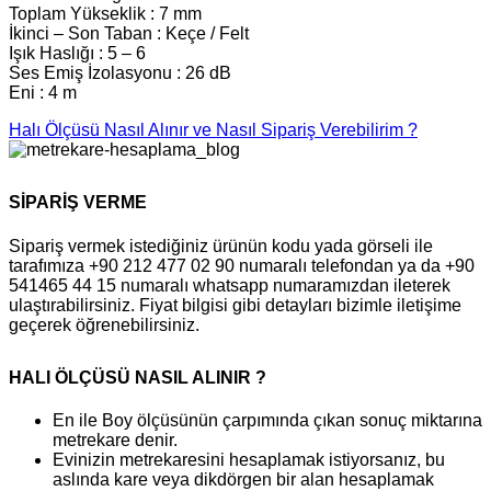
Toplam Yükseklik : 7 mm
İkinci – Son Taban : Keçe / Felt
Işık Haslığı : 5 – 6
Ses Emiş İzolasyonu : 26 dB
Eni : 4 m
Halı Ölçüsü Nasıl Alınır ve Nasıl Sipariş Verebilirim ?
SİPARİŞ VERME
Sipariş vermek istediğiniz ürünün kodu yada görseli ile
tarafımıza +90 212 477 02 90 numaralı telefondan ya da +90
541465 44 15 numaralı whatsapp numaramızdan ileterek
ulaştırabilirsiniz. Fiyat bilgisi gibi detayları bizimle iletişime
geçerek öğrenebilirsiniz.
HALI ÖLÇÜSÜ NASIL ALINIR ?
En ile Boy ölçüsünün çarpımında çıkan sonuç miktarına
metrekare denir.
Evinizin metrekaresini hesaplamak istiyorsanız, bu
aslında kare veya dikdörgen bir alan hesaplamak