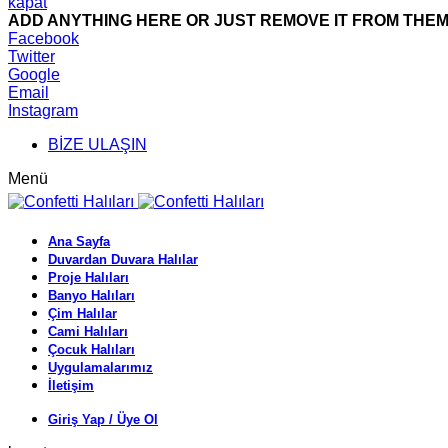
kapat
ADD ANYTHING HERE OR JUST REMOVE IT FROM THEME
Facebook
Twitter
Google
Email
Instagram
BİZE ULAŞIN
Menü
Ana Sayfa
Duvardan Duvara Halılar
Proje Halıları
Banyo Halıları
Çim Halılar
Cami Halıları
Çocuk Halıları
Uygulamalarımız
İletişim
Giriş Yap / Üye Ol