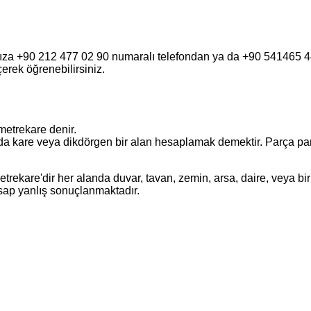
fımıza +90 212 477 02 90 numaralı telefondan ya da +90 541465
eçerek öğrenebilirsiniz.
metrekare denir.
a kare veya dikdörgen bir alan hesaplamak demektir. Parça parça o
ekare'dir her alanda duvar, tavan, zemin, arsa, daire, veya bir 
esap yanlış sonuçlanmaktadır.