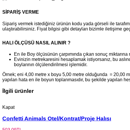
SİPARİŞ VERME
Sipariş vermek istediğiniz ürünün kodu yada görseli ile tara
ulaştırabilirsiniz. Fiyat bilgisi gibi detayları bizimle iletişime g
HALI ÖLÇÜSÜ NASIL ALINIR ?
En ile Boy ölçüsünün çarpımında çıkan sonuç miktarına 
Evinizin metrekaresini hesaplamak istiyorsanız, bu aslınd
boylarının ölçülendirilmesi işlemidir.
Örnek; eni 4,00 metre x boyu 5,00 metre olduğunda = 20,00 metr
yapılan hata en ile boyun toplanmasıdır, bu şekilde yapılan h
İlgili ürünler
Kapat
Confetti Animals Otel/Kontrat/Proje Halısı
503,09
TL