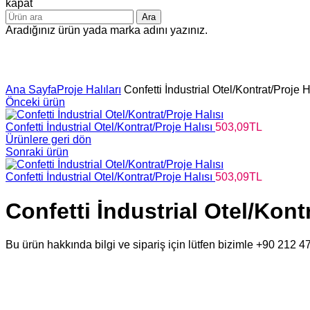
kapat
Ara
Aradığınız ürün yada marka adını yazınız.
Büyütmek için tıklayın
Ana Sayfa
Proje Halıları
Confetti İndustrial Otel/Kontrat/Proje H
Önceki ürün
Confetti İndustrial Otel/Kontrat/Proje Halısı
503,09
TL
Ürünlere geri dön
Sonraki ürün
Confetti İndustrial Otel/Kontrat/Proje Halısı
503,09
TL
Confetti İndustrial Otel/Kontr
Bu ürün hakkında bilgi ve sipariş için lütfen bizimle +90 212 