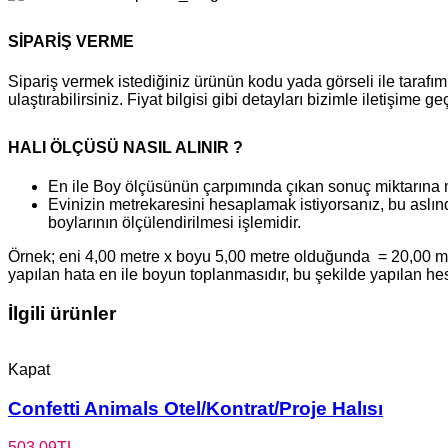
SİPARİŞ VERME
Sipariş vermek istediğiniz ürünün kodu yada görseli ile tara
ulaştırabilirsiniz. Fiyat bilgisi gibi detayları bizimle iletişime g
HALI ÖLÇÜSÜ NASIL ALINIR ?
En ile Boy ölçüsünün çarpımında çıkan sonuç miktarına 
Evinizin metrekaresini hesaplamak istiyorsanız, bu aslınd
boylarının ölçülendirilmesi işlemidir.
Örnek; eni 4,00 metre x boyu 5,00 metre olduğunda = 20,00 metr
yapılan hata en ile boyun toplanmasıdır, bu şekilde yapılan h
İlgili ürünler
Kapat
Confetti Animals Otel/Kontrat/Proje Halısı
503,09
TL