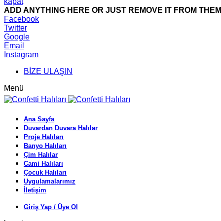
kapat
ADD ANYTHING HERE OR JUST REMOVE IT FROM THEME
Facebook
Twitter
Google
Email
Instagram
BİZE ULAŞIN
Menü
Ana Sayfa
Duvardan Duvara Halılar
Proje Halıları
Banyo Halıları
Çim Halılar
Cami Halıları
Çocuk Halıları
Uygulamalarımız
İletişim
Giriş Yap / Üye Ol