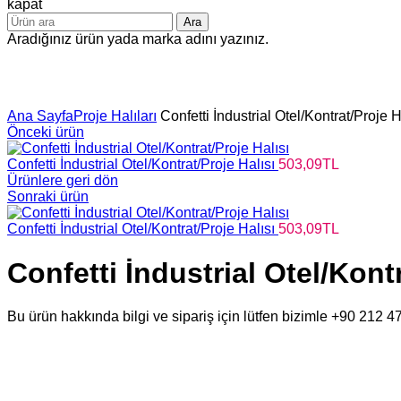
kapat
Ara
Aradığınız ürün yada marka adını yazınız.
Büyütmek için tıklayın
Ana Sayfa
Proje Halıları
Confetti İndustrial Otel/Kontrat/Proje H
Önceki ürün
Confetti İndustrial Otel/Kontrat/Proje Halısı
503,09
TL
Ürünlere geri dön
Sonraki ürün
Confetti İndustrial Otel/Kontrat/Proje Halısı
503,09
TL
Confetti İndustrial Otel/Kontr
Bu ürün hakkında bilgi ve sipariş için lütfen bizimle +90 212 