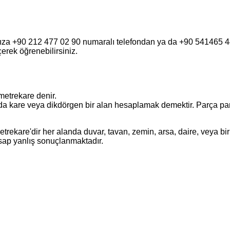
fımıza +90 212 477 02 90 numaralı telefondan ya da +90 541465
eçerek öğrenebilirsiniz.
metrekare denir.
a kare veya dikdörgen bir alan hesaplamak demektir. Parça parça o
ekare'dir her alanda duvar, tavan, zemin, arsa, daire, veya bir 
esap yanlış sonuçlanmaktadır.