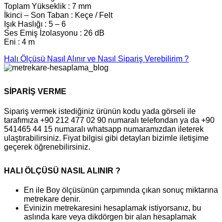
Toplam Yükseklik : 7 mm
İkinci – Son Taban : Keçe / Felt
Işık Haslığı : 5 – 6
Ses Emiş İzolasyonu : 26 dB
Eni : 4 m
Halı Ölçüsü Nasıl Alınır ve Nasıl Sipariş Verebilirim ?
SİPARİŞ VERME
Sipariş vermek istediğiniz ürünün kodu yada görseli ile
tarafımıza +90 212 477 02 90 numaralı telefondan ya da +90
541465 44 15 numaralı whatsapp numaramızdan ileterek
ulaştırabilirsiniz. Fiyat bilgisi gibi detayları bizimle iletişime
geçerek öğrenebilirsiniz.
HALI ÖLÇÜSÜ NASIL ALINIR ?
En ile Boy ölçüsünün çarpımında çıkan sonuç miktarına
metrekare denir.
Evinizin metrekaresini hesaplamak istiyorsanız, bu
aslında kare veya dikdörgen bir alan hesaplamak