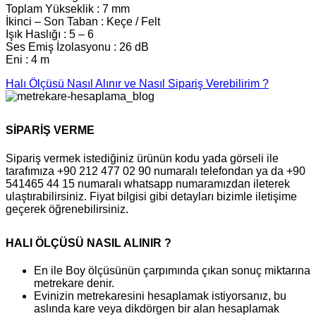
Toplam Yükseklik : 7 mm
İkinci – Son Taban : Keçe / Felt
Işık Haslığı : 5 – 6
Ses Emiş İzolasyonu : 26 dB
Eni : 4 m
Halı Ölçüsü Nasıl Alınır ve Nasıl Sipariş Verebilirim ?
SİPARİŞ VERME
Sipariş vermek istediğiniz ürünün kodu yada görseli ile
tarafımıza +90 212 477 02 90 numaralı telefondan ya da +90
541465 44 15 numaralı whatsapp numaramızdan ileterek
ulaştırabilirsiniz. Fiyat bilgisi gibi detayları bizimle iletişime
geçerek öğrenebilirsiniz.
HALI ÖLÇÜSÜ NASIL ALINIR ?
En ile Boy ölçüsünün çarpımında çıkan sonuç miktarına
metrekare denir.
Evinizin metrekaresini hesaplamak istiyorsanız, bu
aslında kare veya dikdörgen bir alan hesaplamak