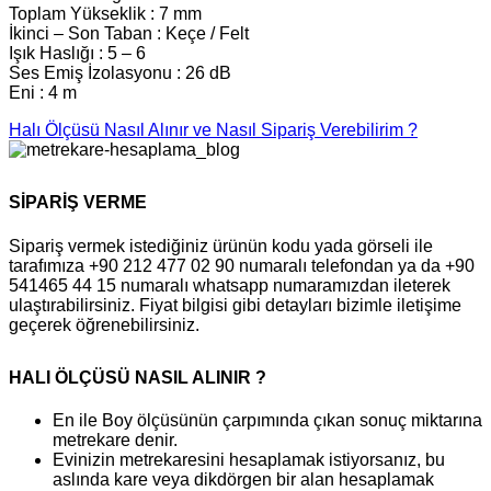
Toplam Yükseklik : 7 mm
İkinci – Son Taban : Keçe / Felt
Işık Haslığı : 5 – 6
Ses Emiş İzolasyonu : 26 dB
Eni : 4 m
Halı Ölçüsü Nasıl Alınır ve Nasıl Sipariş Verebilirim ?
SİPARİŞ VERME
Sipariş vermek istediğiniz ürünün kodu yada görseli ile
tarafımıza +90 212 477 02 90 numaralı telefondan ya da +90
541465 44 15 numaralı whatsapp numaramızdan ileterek
ulaştırabilirsiniz. Fiyat bilgisi gibi detayları bizimle iletişime
geçerek öğrenebilirsiniz.
HALI ÖLÇÜSÜ NASIL ALINIR ?
En ile Boy ölçüsünün çarpımında çıkan sonuç miktarına
metrekare denir.
Evinizin metrekaresini hesaplamak istiyorsanız, bu
aslında kare veya dikdörgen bir alan hesaplamak