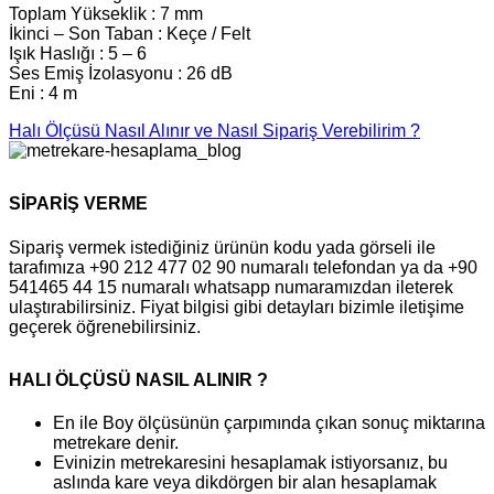
Toplam Yükseklik : 7 mm
İkinci – Son Taban : Keçe / Felt
Işık Haslığı : 5 – 6
Ses Emiş İzolasyonu : 26 dB
Eni : 4 m
Halı Ölçüsü Nasıl Alınır ve Nasıl Sipariş Verebilirim ?
SİPARİŞ VERME
Sipariş vermek istediğiniz ürünün kodu yada görseli ile
tarafımıza +90 212 477 02 90 numaralı telefondan ya da +90
541465 44 15 numaralı whatsapp numaramızdan ileterek
ulaştırabilirsiniz. Fiyat bilgisi gibi detayları bizimle iletişime
geçerek öğrenebilirsiniz.
HALI ÖLÇÜSÜ NASIL ALINIR ?
En ile Boy ölçüsünün çarpımında çıkan sonuç miktarına
metrekare denir.
Evinizin metrekaresini hesaplamak istiyorsanız, bu
aslında kare veya dikdörgen bir alan hesaplamak