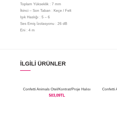
Toplam Yükseklik : 7 mm
İkinci – Son Taban : Keçe / Felt
Işık Haslığı : 5 – 6
Ses Emiş İzolasyonu : 26 dB
Eni : 4 m
İLGILI ÜRÜNLER
Confetti Animals Otel/Kontrat/Proje Halısı
Confetti 
503,09
TL