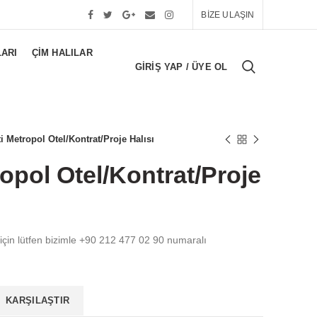
BİZE ULAŞIN
LARI
ÇIM HALILAR
GIRIŞ YAP / ÜYE OL
i Metropol Otel/Kontrat/Proje Halısı
opol Otel/Kontrat/Proje
 için lütfen bizimle +90 212 477 02 90 numaralı
KARŞILAŞTIR