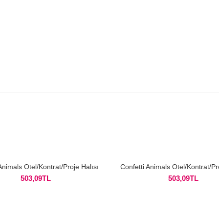
Animals Otel/Kontrat/Proje Halısı
Confetti Animals Otel/Kontrat/Pr
503,09
TL
503,09
TL