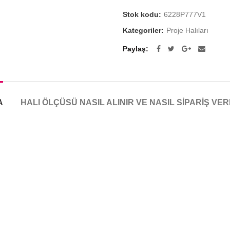
Stok kodu:
6228P777V1
Kategoriler:
Proje Halıları
Paylaş
A
HALI ÖLÇÜSÜ NASIL ALINIR VE NASIL SIPARIŞ VER