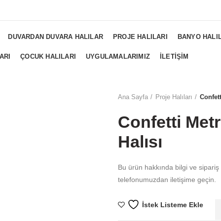
NGS...
DUVARDAN DUVARA HALILAR
PROJE HALILARI
BANYO HALI
ARI
ÇOCUK HALILARI
UYGULAMALARIMIZ
İLETIŞIM
Ana Sayfa
Proje Halıları
Confett
Confetti Metr
Halısı
Bu ürün hakkında bilgi ve sipariş
telefonumuzdan iletişime geçin.
İstek Listeme Ekle