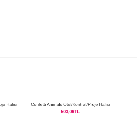
oje Halısı
Confetti Animals Otel/Kontrat/Proje Halısı
Confett
503,09
TL