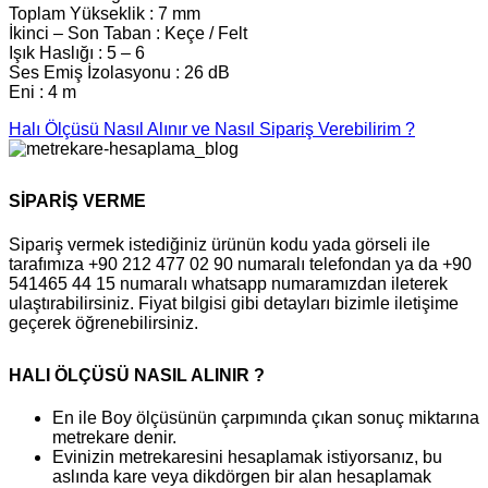
Toplam Yükseklik : 7 mm
İkinci – Son Taban : Keçe / Felt
Işık Haslığı : 5 – 6
Ses Emiş İzolasyonu : 26 dB
Eni : 4 m
Halı Ölçüsü Nasıl Alınır ve Nasıl Sipariş Verebilirim ?
SİPARİŞ VERME
Sipariş vermek istediğiniz ürünün kodu yada görseli ile
tarafımıza +90 212 477 02 90 numaralı telefondan ya da +90
541465 44 15 numaralı whatsapp numaramızdan ileterek
ulaştırabilirsiniz. Fiyat bilgisi gibi detayları bizimle iletişime
geçerek öğrenebilirsiniz.
HALI ÖLÇÜSÜ NASIL ALINIR ?
En ile Boy ölçüsünün çarpımında çıkan sonuç miktarına
metrekare denir.
Evinizin metrekaresini hesaplamak istiyorsanız, bu
aslında kare veya dikdörgen bir alan hesaplamak