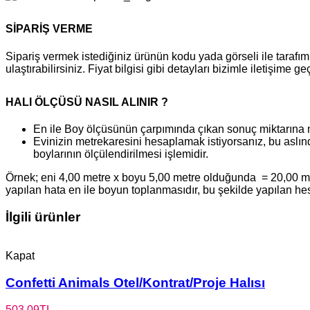
SİPARİŞ VERME
Sipariş vermek istediğiniz ürünün kodu yada görseli ile tara
ulaştırabilirsiniz. Fiyat bilgisi gibi detayları bizimle iletişime g
HALI ÖLÇÜSÜ NASIL ALINIR ?
En ile Boy ölçüsünün çarpımında çıkan sonuç miktarına 
Evinizin metrekaresini hesaplamak istiyorsanız, bu aslınd
boylarının ölçülendirilmesi işlemidir.
Örnek; eni 4,00 metre x boyu 5,00 metre olduğunda = 20,00 metr
yapılan hata en ile boyun toplanmasıdır, bu şekilde yapılan h
İlgili ürünler
Kapat
Confetti Animals Otel/Kontrat/Proje Halısı
503,09
TL