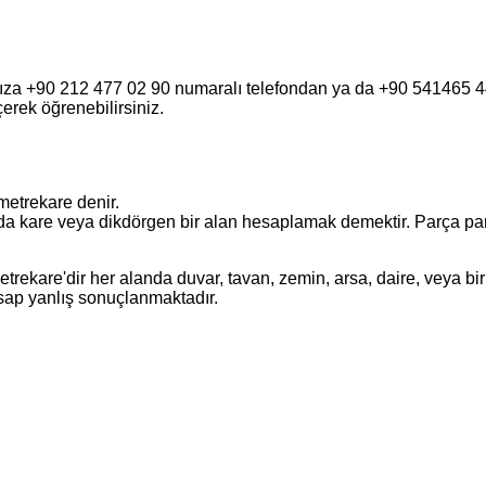
fımıza +90 212 477 02 90 numaralı telefondan ya da +90 541465
eçerek öğrenebilirsiniz.
metrekare denir.
a kare veya dikdörgen bir alan hesaplamak demektir. Parça parça o
ekare'dir her alanda duvar, tavan, zemin, arsa, daire, veya bir 
esap yanlış sonuçlanmaktadır.