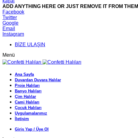
kapat
ADD ANYTHING HERE OR JUST REMOVE IT FROM THEME
Facebook
Twitter
Google
Email
Instagram
BİZE ULAŞIN
Menü
Ana Sayfa
Duvardan Duvara Halılar
Proje Halıları
Banyo Halıları
Çim Halılar
Cami Halıları
Çocuk Halıları
Uygulamalarımız
İletişim
Giriş Yap / Üye Ol