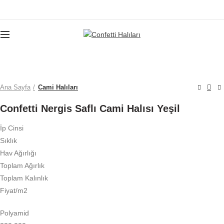
Büyütmek için tıklayın
Ana Sayfa
Cami Halıları
Confetti Nergis Saflı Cami Halısı Yeşil
İp Cinsi
Sıklık
Hav Ağırlığı
Toplam Ağırlık
Toplam Kalınlık
Fiyat/m2
Polyamid