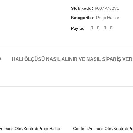
Stok kodu:
6607P762V1
Kategoriler:
Proje Halıları
Paylaş
A
HALI ÖLÇÜSÜ NASIL ALINIR VE NASIL SIPARIŞ VER
Animals Otel/Kontrat/Proje Halısı
Confetti Animals Otel/Kontrat/Pr