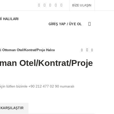
BİZE ULAŞIN
I HALILARI
GIRIŞ YAP / ÜYE OL
ti Ottoman Otel/Kontrat/Proje Halısı
oman Otel/Kontrat/Proje
 için lütfen bizimle +90 212 477 02 90 numaralı
KARŞILAŞTIR