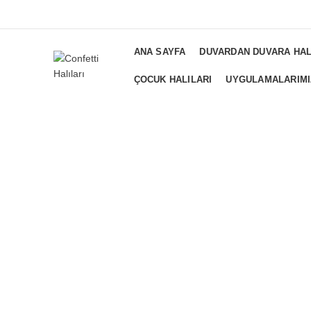
ADD ANYTHING HERE OR JUST REMOVE IT FROM THEME SETTI
ANA SAYFA
DUVARDAN DUVARA HAL
ÇOCUK HALILARI
UYGULAMALARIMI
Büyütmek için tıklayın