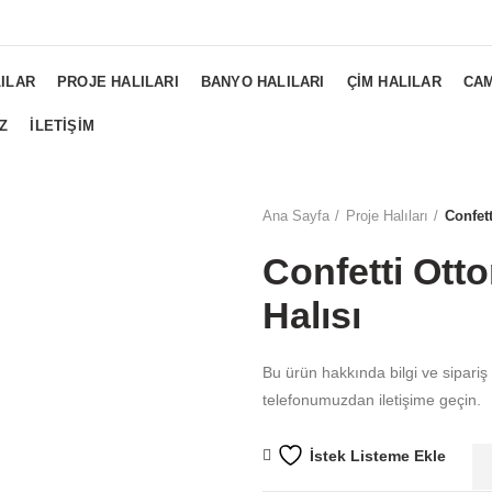
NGS...
ILAR
PROJE HALILARI
BANYO HALILARI
ÇIM HALILAR
CAM
Z
İLETIŞIM
Ana Sayfa
Proje Halıları
Confet
Confetti Ott
Halısı
Bu ürün hakkında bilgi ve sipariş
telefonumuzdan iletişime geçin.
İstek Listeme Ekle