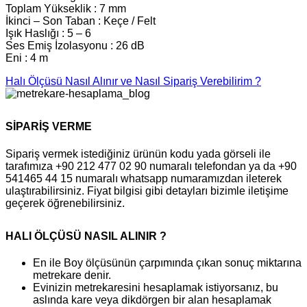
Toplam Yükseklik : 7 mm
İkinci – Son Taban : Keçe / Felt
Işık Haslığı : 5 – 6
Ses Emiş İzolasyonu : 26 dB
Eni : 4 m
Halı Ölçüsü Nasıl Alınır ve Nasıl Sipariş Verebilirim ?
SİPARİŞ VERME
Sipariş vermek istediğiniz ürünün kodu yada görseli ile
tarafımıza +90 212 477 02 90 numaralı telefondan ya da +90
541465 44 15 numaralı whatsapp numaramızdan ileterek
ulaştırabilirsiniz. Fiyat bilgisi gibi detayları bizimle iletişime
geçerek öğrenebilirsiniz.
HALI ÖLÇÜSÜ NASIL ALINIR ?
En ile Boy ölçüsünün çarpımında çıkan sonuç miktarına
metrekare denir.
Evinizin metrekaresini hesaplamak istiyorsanız, bu
aslında kare veya dikdörgen bir alan hesaplamak