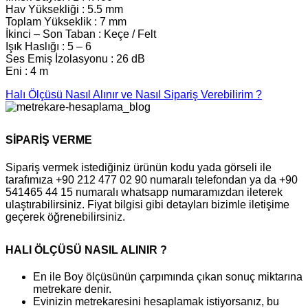
Hav Yüksekliği : 5.5 mm
Toplam Yükseklik : 7 mm
İkinci – Son Taban : Keçe / Felt
Işık Haslığı : 5 – 6
Ses Emiş İzolasyonu : 26 dB
Eni : 4 m
Halı Ölçüsü Nasıl Alınır ve Nasıl Sipariş Verebilirim ?
SİPARİŞ VERME
Sipariş vermek istediğiniz ürünün kodu yada görseli ile
tarafımıza +90 212 477 02 90 numaralı telefondan ya da +90
541465 44 15 numaralı whatsapp numaramızdan ileterek
ulaştırabilirsiniz. Fiyat bilgisi gibi detayları bizimle iletişime
geçerek öğrenebilirsiniz.
HALI ÖLÇÜSÜ NASIL ALINIR ?
En ile Boy ölçüsünün çarpımında çıkan sonuç miktarına
metrekare denir.
Evinizin metrekaresini hesaplamak istiyorsanız, bu