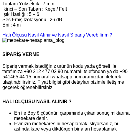
Toplam Yükseklik : 7 mm
İkinci – Son Taban : Keçe / Felt
Işık Haslığı : 5 – 6
Ses Emiş İzolasyonu : 26 dB
Eni : 4 m
Halı Ölçüsü Nasıl Alınır ve Nasıl Sipariş Verebilirim ?
SİPARİŞ VERME
Sipariş vermek istediğiniz ürünün kodu yada görseli ile
tarafımıza +90 212 477 02 90 numaralı telefondan ya da +90
541465 44 15 numaralı whatsapp numaramızdan ileterek
ulaştırabilirsiniz. Fiyat bilgisi gibi detayları bizimle iletişime
geçerek öğrenebilirsiniz.
HALI ÖLÇÜSÜ NASIL ALINIR ?
En ile Boy ölçüsünün çarpımında çıkan sonuç miktarına
metrekare denir.
Evinizin metrekaresini hesaplamak istiyorsanız, bu
aslında kare veya dikdörgen bir alan hesaplamak