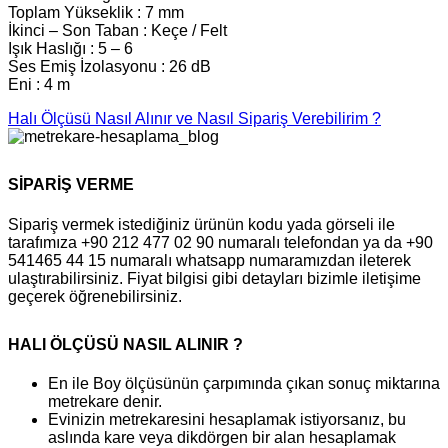
Toplam Yükseklik : 7 mm
İkinci – Son Taban : Keçe / Felt
Işık Haslığı : 5 – 6
Ses Emiş İzolasyonu : 26 dB
Eni : 4 m
Halı Ölçüsü Nasıl Alınır ve Nasıl Sipariş Verebilirim ?
SİPARİŞ VERME
Sipariş vermek istediğiniz ürünün kodu yada görseli ile
tarafımıza +90 212 477 02 90 numaralı telefondan ya da +90
541465 44 15 numaralı whatsapp numaramızdan ileterek
ulaştırabilirsiniz. Fiyat bilgisi gibi detayları bizimle iletişime
geçerek öğrenebilirsiniz.
HALI ÖLÇÜSÜ NASIL ALINIR ?
En ile Boy ölçüsünün çarpımında çıkan sonuç miktarına
metrekare denir.
Evinizin metrekaresini hesaplamak istiyorsanız, bu
aslında kare veya dikdörgen bir alan hesaplamak