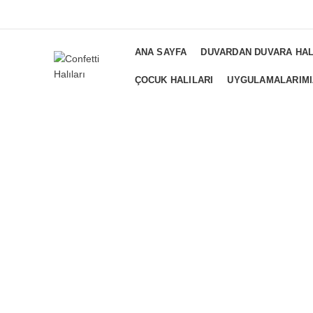
ADD ANYTHING HERE OR JUST REMOVE IT FROM THEME SETTI
ANA SAYFA
DUVARDAN DUVARA HAL
ÇOCUK HALILARI
UYGULAMALARIMI
Büyütmek için tıklayın