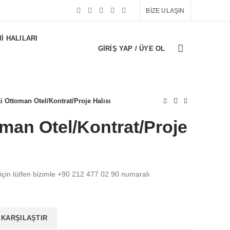
BİZE ULAŞIN
I HALILARI
GIRIŞ YAP / ÜYE OL
ti Ottoman Otel/Kontrat/Proje Halısı
oman Otel/Kontrat/Proje
 için lütfen bizimle +90 212 477 02 90 numaralı
KARŞILAŞTIR