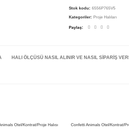
Stok kodu:
6556P765V5
Kategoriler:
Proje Halıları
Paylaş
A
HALI ÖLÇÜSÜ NASIL ALINIR VE NASIL SIPARIŞ VER
Animals Otel/Kontrat/Proje Halısı
Confetti Animals Otel/Kontrat/Pr