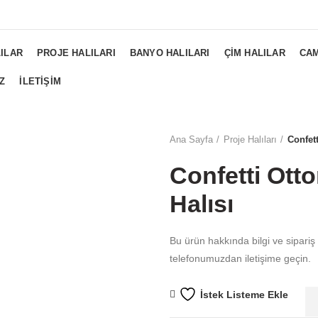
NGS...
ILAR
PROJE HALILARI
BANYO HALILARI
ÇIM HALILAR
CAM
Z
İLETIŞIM
Ana Sayfa
Proje Halıları
Confet
Confetti Ott
Halısı
Bu ürün hakkında bilgi ve sipariş
telefonumuzdan iletişime geçin.
İstek Listeme Ekle