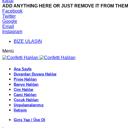
kapat
ADD ANYTHING HERE OR JUST REMOVE IT FROM THEME
Facebook
Twitter
Google
Email
Instagram
BİZE ULAŞIN
Menü
Ana Sayfa
Duvardan Duvara Halılar
Proje Halıları
Banyo Halıları
Çim Halılar
Cami Halıları
Çocuk Halıları
Uygulamalarımız
İletişim
Giriş Yap / Üye Ol