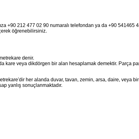
fımıza +90 212 477 02 90 numaralı telefondan ya da +90 541465
eçerek öğrenebilirsiniz.
metrekare denir.
a kare veya dikdörgen bir alan hesaplamak demektir. Parça parça o
ekare'dir her alanda duvar, tavan, zemin, arsa, daire, veya bir 
esap yanlış sonuçlanmaktadır.