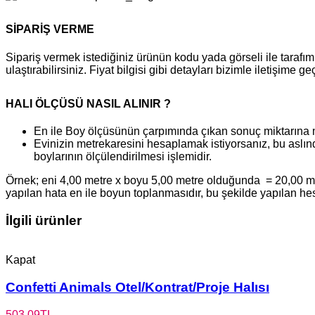
SİPARİŞ VERME
Sipariş vermek istediğiniz ürünün kodu yada görseli ile tara
ulaştırabilirsiniz. Fiyat bilgisi gibi detayları bizimle iletişime g
HALI ÖLÇÜSÜ NASIL ALINIR ?
En ile Boy ölçüsünün çarpımında çıkan sonuç miktarına 
Evinizin metrekaresini hesaplamak istiyorsanız, bu aslınd
boylarının ölçülendirilmesi işlemidir.
Örnek; eni 4,00 metre x boyu 5,00 metre olduğunda = 20,00 metr
yapılan hata en ile boyun toplanmasıdır, bu şekilde yapılan h
İlgili ürünler
Kapat
Confetti Animals Otel/Kontrat/Proje Halısı
503,09
TL