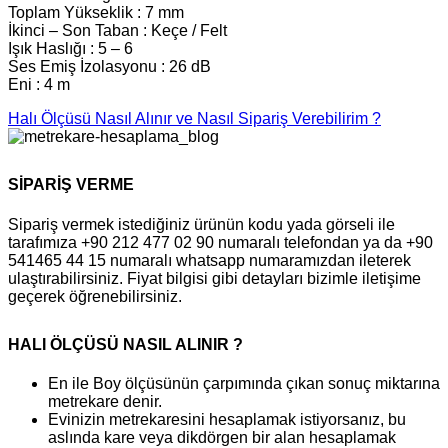
Toplam Yükseklik : 7 mm
İkinci – Son Taban : Keçe / Felt
Işık Haslığı : 5 – 6
Ses Emiş İzolasyonu : 26 dB
Eni : 4 m
Halı Ölçüsü Nasıl Alınır ve Nasıl Sipariş Verebilirim ?
SİPARİŞ VERME
Sipariş vermek istediğiniz ürünün kodu yada görseli ile
tarafımıza +90 212 477 02 90 numaralı telefondan ya da +90
541465 44 15 numaralı whatsapp numaramızdan ileterek
ulaştırabilirsiniz. Fiyat bilgisi gibi detayları bizimle iletişime
geçerek öğrenebilirsiniz.
HALI ÖLÇÜSÜ NASIL ALINIR ?
En ile Boy ölçüsünün çarpımında çıkan sonuç miktarına
metrekare denir.
Evinizin metrekaresini hesaplamak istiyorsanız, bu
aslında kare veya dikdörgen bir alan hesaplamak