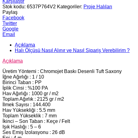
Karşılaştır
Stok kodu:
6537P764V2
Kategoriler:
Proje Halıları
Paylaş
Facebook
Twitter
Google
Email
Açıklama
Halı Ölçüsü Nasıl Alınır ve Nasıl Sipariş Verebilirim ?
Açıklama
Üretim Yöntemi : Chromojet Baskı Desenli Tuft Saxony
İğne Ağırlığı : 1 / 10
Birinci Taban : PP
İplik Cinsi : %100 PA
Hav Ağırlığı : 1000 gr / m2
Toplam Ağırlık : 2125 gr / m2
İlmek Sayısı : 144.400
Hav Yüksekliği : 5.5 mm
Toplam Yükseklik : 7 mm
İkinci – Son Taban : Keçe / Felt
Işık Haslığı : 5 – 6
Ses Emiş İzolasyonu : 26 dB
Eni : 4 m