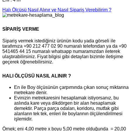
Halı Ölçüsü Nasıl Alınır ve Nasıl Sipariş Verebilirim ?
SİPARİŞ VERME
Sipariş vermek istediğiniz ürünün kodu yada görseli ile
tarafımıza +90 212 477 02 90 numaralı telefondan ya da +90
541465 44 15 numaralı whatsapp numaramızdan ileterek
ulaştırabilirsiniz. Fiyat bilgisi gibi detayları bizimle iletişime
geçerek öğrenebilirsiniz.
HALI ÖLÇÜSÜ NASIL ALINIR ?
En ile Boy ölçüsünün çarpımında çıkan sonuç miktarına
metrekare denir.
Evinizin metrekaresini hesaplamak istiyorsanız, bu
aslında kare veya dikdörgen bir alan hesaplamak
demektir. Parça parça odaları, koridoru, mutfak gibi
alanların tek tek, enleri ile boylarının ölçülendirilmesi
işlemidir.
Örnek; eni 4,00 metre x boyu 5,00 metre olduğunda = 20,00