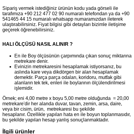
Sipariş vermek istediğiniz ürünün kodu yada görseli ile
tarafımıza +90 212 477 02 90 numaralı telefondan ya da +90
541465 44 15 numaralı whatsapp numaramızdan ileterek
ulaştırabilirsiniz. Fiyat bilgisi gibi detayları bizimle iletişime
geçerek öğrenebilirsiniz.
HALI ÖLÇÜSÜ NASIL ALINIR ?
En ile Boy ölçüsünün çarpımında çıkan sonuç miktarına
metrekare denir.
Evinizin metrekaresini hesaplamak istiyorsanız, bu
aslında kare veya dikdörgen bir alan hesaplamak
demektir. Parça parça odaları, koridoru, mutfak gibi
alanların tek tek, enleri ile boylarının ölçülendirilmesi
işlemidir.
Örnek; eni 4,00 metre x boyu 5,00 metre olduğunda = 20,00
metrekare'dir her alanda duvar, tavan, zemin, arsa, daire,
veya bir cisim, ürün, metrekaresi bu şekilde
hesaplanır. Özellikle yapılan hata en ile boyun toplanmasıdır,
bu şekilde yapılan hesap yanlış sonuçlanmaktadır.
İlgili ürünler