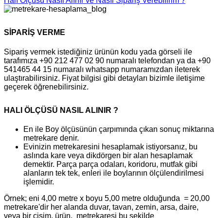
Halı Ölçüsü Nasıl Alınır ve Nasıl Sipariş Verebilirim ?
SİPARİŞ VERME
Sipariş vermek istediğiniz ürünün kodu yada görseli ile
tarafımıza +90 212 477 02 90 numaralı telefondan ya da +90
541465 44 15 numaralı whatsapp numaramızdan ileterek
ulaştırabilirsiniz. Fiyat bilgisi gibi detayları bizimle iletişime
geçerek öğrenebilirsiniz.
HALI ÖLÇÜSÜ NASIL ALINIR ?
En ile Boy ölçüsünün çarpımında çıkan sonuç miktarına
metrekare denir.
Evinizin metrekaresini hesaplamak istiyorsanız, bu
aslında kare veya dikdörgen bir alan hesaplamak
demektir. Parça parça odaları, koridoru, mutfak gibi
alanların tek tek, enleri ile boylarının ölçülendirilmesi
işlemidir.
Örnek; eni 4,00 metre x boyu 5,00 metre olduğunda = 20,00
metrekare'dir her alanda duvar, tavan, zemin, arsa, daire,
veya bir cisim, ürün, metrekaresi bu şekilde