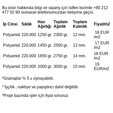
Bu ürün hakkında bilgi ve sipariş için lütfen bizimle +90 212
477 02 90 numaralı telefonumuzdan iletişime geçin.
Hav
Toplam
Toplam
İp Cinsi
Sıklık
Fiyat/m2
Ağırlığı
Ağırlık
Kalınlık
16 EUR
Polyamid
220.000
1250 gr.
2300 gr.
12 mm.
/m2
17 EUR
Polyamid
220.000
1450 gr.
2500 gr.
13 mm.
/m2
18 EUR
Polyamid
220.000
1650 gr.
2750 gr.
14 mm.
/m2
19
Polyamid
220.000
2000 gr.
3000 gr.
15 mm.
EUR/m2
*Gramajlar % 5 ± oynayabilir.
* İşçilik , nakliye ve yapıştırıcı dahil değildir.
*Proje bazında işler için fiyat sorunuz.