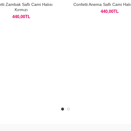
tti Zambak Saflı Cami Halısı
Confetti Anema Saflı Cami Halı
Kırmızı
440,00
TL
440,00
TL