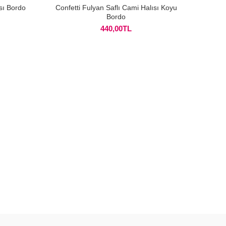
sı Bordo
Confetti Fulyan Saflı Cami Halısı Koyu
Bordo
440,00
TL
Confe