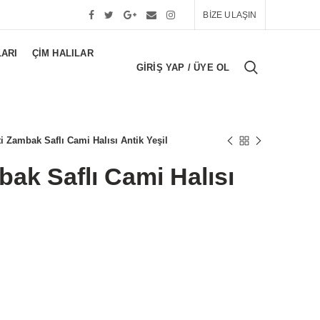
BİZE ULAŞIN
LARI
ÇIM HALILAR
GIRIŞ YAP / ÜYE OL
ti Zambak Saflı Cami Halısı Antik Yeşil
bak Saflı Cami Halısı