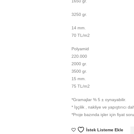
1650 gr.
3250 gr.
14 mm.
70 TL/m2
Polyamid
220.000
2000 gr.
3500 gr.
15 mm.
75 TL/m2
*Gramajlar % 5 ± oynayabilir.
* İşçilik , nakliye ve yapıştırıcı dah
*Proje bazında işler için fiyat sor
İstek Listeme Ekle