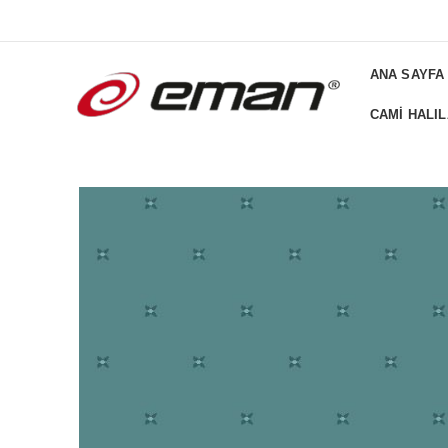
ADD ANYTHING HERE OR JUST REMOVE IT FROM THEME SETTI
ANA SAYFA
CAMI HALIL