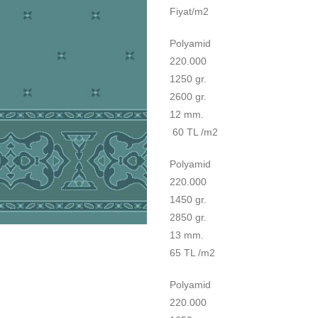
Fiyat/m2
Polyamid
220.000
1250 gr.
2600 gr.
12 mm.
60 TL /m2
Polyamid
220.000
1450 gr.
2850 gr.
13 mm.
65 TL /m2
Polyamid
220.000