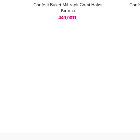
Confetti Buket Mihraplı Cami Halısı
Confe
Kırmızı
440,00
TL