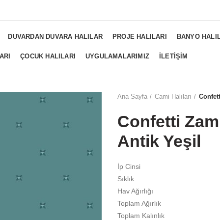
NGS...
DUVARDAN DUVARA HALILAR
PROJE HALILARI
BANYO HALI
ARI
ÇOCUK HALILARI
UYGULAMALARIMIZ
İLETIŞIM
Ana Sayfa
Cami Halıları
Confet
Confetti Zam
Antik Yeşil
İp Cinsi
Sıklık
Hav Ağırlığı
Toplam Ağırlık
Toplam Kalınlık