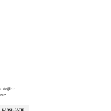
il değildir.
unuz.
KARŞILAŞTIR