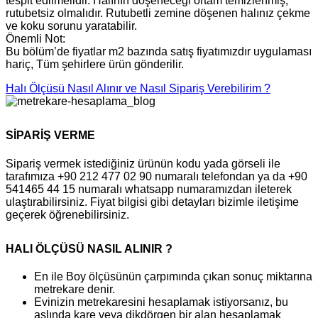
tespit edilmelidir. Halının döşeneceği ortam temizlenmiş,
rutubetsiz olmalıdır. Rutubetli zemine döşenen halınız çekme
ve koku sorunu yaratabilir.
Önemli Not:
Bu bölüm’de fiyatlar m2 bazında satış fiyatımızdır uygulaması
hariç, Tüm şehirlere ürün gönderilir.
Halı Ölçüsü Nasıl Alınır ve Nasıl Sipariş Verebilirim ?
SİPARİŞ VERME
Sipariş vermek istediğiniz ürünün kodu yada görseli ile
tarafımıza +90 212 477 02 90 numaralı telefondan ya da +90
541465 44 15 numaralı whatsapp numaramızdan ileterek
ulaştırabilirsiniz. Fiyat bilgisi gibi detayları bizimle iletişime
geçerek öğrenebilirsiniz.
HALI ÖLÇÜSÜ NASIL ALINIR ?
En ile Boy ölçüsünün çarpımında çıkan sonuç miktarına
metrekare denir.
Evinizin metrekaresini hesaplamak istiyorsanız, bu
aslında kare veya dikdörgen bir alan hesaplamak