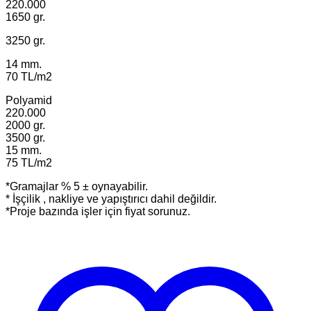
220.000
1650 gr.
3250 gr.
14 mm.
70 TL/m2
Polyamid
220.000
2000 gr.
3500 gr.
15 mm.
75 TL/m2
*Gramajlar % 5 ± oynayabilir.
* İşçilik , nakliye ve yapıştırıcı dahil değildir.
*Proje bazında işler için fiyat sorunuz.