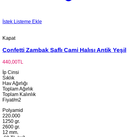
İstek Listeme Ekle
Kapat
Confetti Zambak Saflı Cami Halısı Antik Yeşil
440,00
TL
İp Cinsi
Sıklık
Hav Ağırlığı
Toplam Ağırlık
Toplam Kalınlık
Fiyat/m2
Polyamid
220.000
1250 gr.
2600 gr.
12 mm.