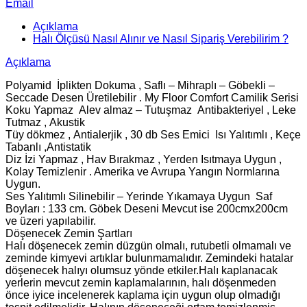
Email
Açıklama
Halı Ölçüsü Nasıl Alınır ve Nasıl Sipariş Verebilirim ?
Açıklama
Polyamid İplikten Dokuma , Saflı – Mihraplı – Göbekli –
Seccade Desen Üretilebilir . My Floor Comfort Camilik Serisi
Koku Yapmaz Alev almaz – Tutuşmaz Antibakteriyel , Leke
Tutmaz , Akustik
Tüy dökmez , Antialerjik , 30 db Ses Emici Isı Yalıtımlı , Keçe
Tabanlı ,Antistatik
Diz İzi Yapmaz , Hav Bırakmaz , Yerden Isıtmaya Uygun ,
Kolay Temizlenir . Amerika ve Avrupa Yangın Normlarına
Uygun.
Ses Yalıtımlı Silinebilir – Yerinde Yıkamaya Uygun Saf
Boyları : 133 cm. Göbek Deseni Mevcut ise 200cmx200cm
ve üzeri yapılabilir.
Döşenecek Zemin Şartları
Halı döşenecek zemin düzgün olmalı, rutubetli olmamalı ve
zeminde kimyevi artıklar bulunmamalıdır. Zemindeki hatalar
döşenecek halıyı olumsuz yönde etkiler.Halı kaplanacak
yerlerin mevcut zemin kaplamalarının, halı döşenmeden
önce iyice incelenerek kaplama için uygun olup olmadığı