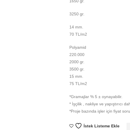
1650 gr.
3250 gr.
14 mm.
70 TL/m2
Polyamid
220.000
2000 gr.
3500 gr.
15 mm.
75 TL/m2
*Gramajlar % 5 ± oynayabilir.
* İşçilik , nakliye ve yapıştırıcı dah
*Proje bazında işler için fiyat sor
İstek Listeme Ekle