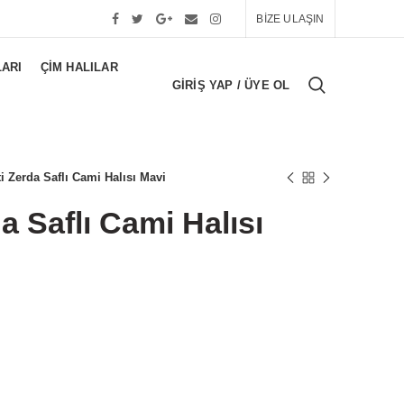
BİZE ULAŞIN
LARI
ÇIM HALILAR
GIRIŞ YAP / ÜYE OL
i Zerda Saflı Cami Halısı Mavi
a Saflı Cami Halısı