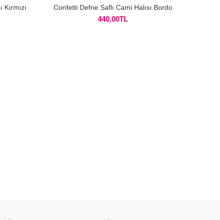
ı Kırmızı
Confetti Defne Saflı Cami Halısı Bordo
440,00
TL
Confe