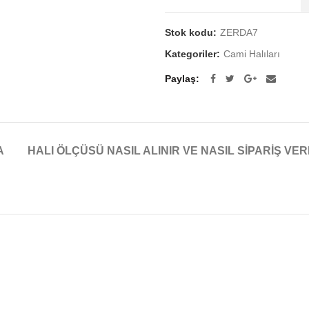
Stok kodu:
ZERDA7
Kategoriler:
Cami Halıları
Paylaş
A
HALI ÖLÇÜSÜ NASIL ALINIR VE NASIL SIPARIŞ VER