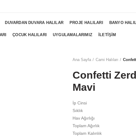
NGS...
DUVARDAN DUVARA HALILAR
PROJE HALILARI
BANYO HALI
ARI
ÇOCUK HALILARI
UYGULAMALARIMIZ
İLETIŞIM
Ana Sayfa
Cami Halıları
Confett
Confetti Zerd
Mavi
İp Cinsi
Sıklık
Hav Ağırlığı
Toplam Ağırlık
Toplam Kalınlık