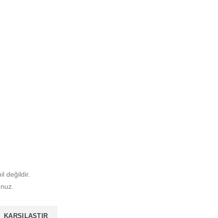
il değildir.
unuz.
KARŞILAŞTIR