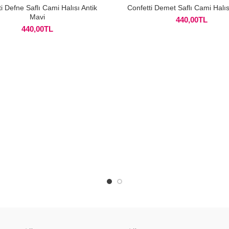
i Defne Saflı Cami Halısı Antik
Confetti Demet Saflı Cami Halıs
Mavi
440,00
TL
440,00
TL