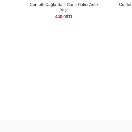
Confetti Çağla Saflı Cami Halısı Antik
Confett
Yeşil
440,00
TL