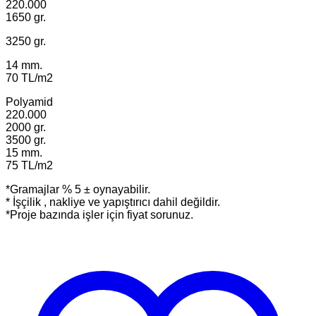
220.000
1650 gr.
3250 gr.
14 mm.
70 TL/m2
Polyamid
220.000
2000 gr.
3500 gr.
15 mm.
75 TL/m2
*Gramajlar % 5 ± oynayabilir.
* İşçilik , nakliye ve yapıştırıcı dahil değildir.
*Proje bazında işler için fiyat sorunuz.