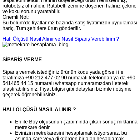
tespit edilmelidir. Halının döşeneceği ortam temizlenmiş,
rutubetsiz olmalıdır. Rutubetli zemine döşenen halınız çekme
ve koku sorunu yaratabilir.
Önemli Not:
Bu bölüm’de fiyatlar m2 bazında satış fiyatımızdır uygulaması
hariç, Tüm şehirlere ürün gönderilir.
Halı Ölçüsü Nasıl Alınır ve Nasıl Sipariş Verebilirim ?
SİPARİŞ VERME
Sipariş vermek istediğiniz ürünün kodu yada görseli ile
tarafımıza +90 212 477 02 90 numaralı telefondan ya da +90
541465 44 15 numaralı whatsapp numaramızdan ileterek
ulaştırabilirsiniz. Fiyat bilgisi gibi detayları bizimle iletişime
geçerek öğrenebilirsiniz.
HALI ÖLÇÜSÜ NASIL ALINIR ?
En ile Boy ölçüsünün çarpımında çıkan sonuç miktarına
metrekare denir.
Evinizin metrekaresini hesaplamak istiyorsanız, bu
aslında kare veya dikdörgen bir alan hesaplamak