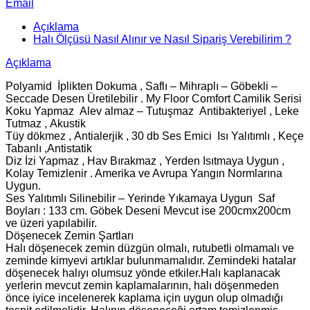
Email
Açıklama
Halı Ölçüsü Nasıl Alınır ve Nasıl Sipariş Verebilirim ?
Açıklama
Polyamid İplikten Dokuma , Saflı – Mihraplı – Göbekli –
Seccade Desen Üretilebilir . My Floor Comfort Camilik Serisi
Koku Yapmaz Alev almaz – Tutuşmaz Antibakteriyel , Leke
Tutmaz , Akustik
Tüy dökmez , Antialerjik , 30 db Ses Emici Isı Yalıtımlı , Keçe
Tabanlı ,Antistatik
Diz İzi Yapmaz , Hav Bırakmaz , Yerden Isıtmaya Uygun ,
Kolay Temizlenir . Amerika ve Avrupa Yangın Normlarına
Uygun.
Ses Yalıtımlı Silinebilir – Yerinde Yıkamaya Uygun Saf
Boyları : 133 cm. Göbek Deseni Mevcut ise 200cmx200cm
ve üzeri yapılabilir.
Döşenecek Zemin Şartları
Halı döşenecek zemin düzgün olmalı, rutubetli olmamalı ve
zeminde kimyevi artıklar bulunmamalıdır. Zemindeki hatalar
döşenecek halıyı olumsuz yönde etkiler.Halı kaplanacak
yerlerin mevcut zemin kaplamalarının, halı döşenmeden
önce iyice incelenerek kaplama için uygun olup olmadığı