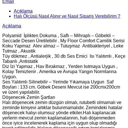
Email
Açıklama
Halı Ölçüsü Nasıl Alınır ve Nasıl Sipariş Verebilirim ?
Açıklama
Polyamid İplikten Dokuma , Saflı – Mihraplı – Göbekli –
Seccade Desen Üretilebilir . My Floor Comfort Camilik Serisi
Koku Yapmaz Alev almaz – Tutuşmaz Antibakteriyel , Leke
Tutmaz , Akustik
Tüy dökmez , Antialerjik , 30 db Ses Emici Isı Yalıtımlı , Keçe
Tabanlı ,Antistatik
Diz İzi Yapmaz , Hav Bırakmaz , Yerden Isıtmaya Uygun ,
Kolay Temizlenir . Amerika ve Avrupa Yangın Normlarına
Uygun.
Ses Yalıtımlı Silinebilir – Yerinde Yıkamaya Uygun Saf
Boyları : 133 cm. Göbek Deseni Mevcut ise 200cmx200cm
ve üzeri yapılabilir.
Döşenecek Zemin Şartları
Halı döşenecek zemin düzgün olmalı, rutubetli olmamalı ve
zeminde kimyevi artıklar bulunmamalıdır. Zemindeki hatalar
döşenecek halıyı olumsuz yönde etkiler.Halı kaplanacak
yerlerin mevcut zemin kaplamalarının, halı döşenmeden
önce iyice incelenerek kaplama için uygun olup olmadığı