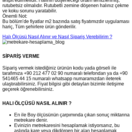
tespit edilmelidir. Halının döşeneceği ortam temizlenmiş,
rutubetsiz olmalıdır. Rutubetli zemine döşenen halınız çekme
ve koku sorunu yaratabilir.
Önemli Not:
Bu bölüm’de fiyatlar m2 bazında satış fiyatımızdır uygulaması
hariç, Tüm şehirlere ürün gönderilir.
Halı Ölçüsü Nasıl Alınır ve Nasıl Sipariş Verebilirim ?
SİPARİŞ VERME
Sipariş vermek istediğiniz ürünün kodu yada görseli ile
tarafımıza +90 212 477 02 90 numaralı telefondan ya da +90
541465 44 15 numaralı whatsapp numaramızdan ileterek
ulaştırabilirsiniz. Fiyat bilgisi gibi detayları bizimle iletişime
geçerek öğrenebilirsiniz.
HALI ÖLÇÜSÜ NASIL ALINIR ?
En ile Boy ölçüsünün çarpımında çıkan sonuç miktarına
metrekare denir.
Evinizin metrekaresini hesaplamak istiyorsanız, bu
aslında kare veya dikdörgen bir alan hesaplamak