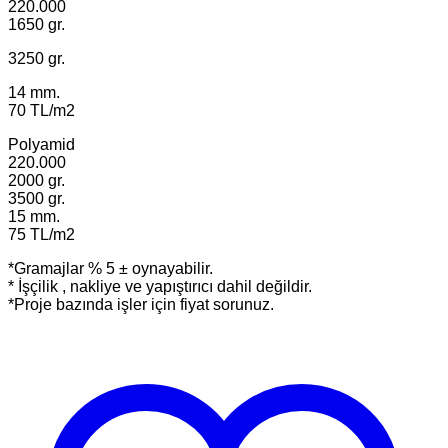
220.000
1650 gr.
3250 gr.
14 mm.
70 TL/m2
Polyamid
220.000
2000 gr.
3500 gr.
15 mm.
75 TL/m2
*Gramajlar % 5 ± oynayabilir.
* İşçilik , nakliye ve yapıştırıcı dahil değildir.
*Proje bazında işler için fiyat sorunuz.