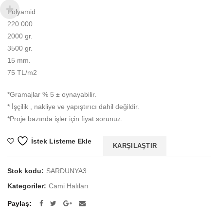
Polyamid
220.000
2000 gr.
3500 gr.
15 mm.
75 TL/m2
*Gramajlar % 5 ± oynayabilir.
* İşçilik , nakliye ve yapıştırıcı dahil değildir.
*Proje bazında işler için fiyat sorunuz.
İstek Listeme Ekle
KARŞILAŞTIR
Stok kodu:
SARDUNYA3
Kategoriler:
Cami Halıları
Paylaş